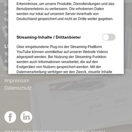
Erkenntnisse, um unsere Produkte, Dienstleistungen und das
Projekte
Benutzererlebnis zu verbessern. Die erhobenen Daten
KI-Unterstützung
werden nur lokal auf unserem Server innerhalb von
Nachhaltigkeit
Deutschland gespeichert und nicht an Dritte weiter gegeben.
Augmented Reality
Jobs
Streaming-Inhalte / Drittanbieter
LUST AUF GUT
Über eingebundene Plug-ins der Streaming-Plattform
YouTube können unmittelbar auf unserer Website Videos
Werde Gutmacher
abgespielt werden. Bei Nutzung der Streaming-Funktion
Alle Magazine
werden auch Informationen verarbeitet, die auf den
Endgeräten von Nutzern gespeichert werden. Mit der
Buchungsinfos
Datenverarbeitung verfolgen wir den Zweck, visuelle Inhalte
(Videos), die wir auf Youtube veröffentlicht haben, auch auf
Impressum
dieser Website einzubinden. Keine Daten über Nutzer
werden an YouTube übertragen werden, wenn keine Videos
Datenschutz
abgespielt werden. Während des Abspielens von Videos auf
unserer Website erhält YouTube die Information, dass die
entsprechende Unterseite unserer Website aufgerufen wurde.
Zudem werden Zugriffsdaten, insbesondere die IP-Adresse,
Browserinformationen, die zuvor besuchte Website sowie
Datum und Uhrzeit der Serveranfrage an Google übermittelt.
Dies erfolgt unabhängig davon, ob YouTube ein Nutzerkonto
bereitstellt, über das Nutzer eingeloggt sind, oder ob kein
Nutzerkonto besteht. Wenn Nutzer bei Google eingeloggt