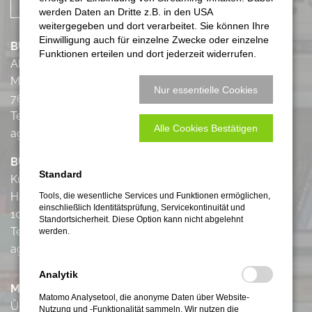
KONTAKTIERE
UNS
werden Daten an Dritte z.B. in den USA
weitergegeben und dort verarbeitet. Sie können Ihre
Einwilligung auch für einzelne Zwecke oder einzelne
BÜRO KARLSRUHE
Funktionen erteilen und dort jederzeit widerrufen.
Ahaweg 6-8
Majolika
Nur essentielle Cookies
76131 Karlsruhe
Tel.: +49 (0) 172 / 7 43 07 73
Alle Cookies Bestätigen
agentur@fritz-marketing.com
BÜRO BERLIN
Standard
Kurfürstendamm 194
Haus Cumberland
Tools, die wesentliche Services und Funktionen ermöglichen,
einschließlich Identitätsprüfung, Servicekontinuität und
10707 Berlin
Standortsicherheit. Diese Option kann nicht abgelehnt
Tel.: +49 (0) 172 / 7 43 07 73
werden.
agentur@fritz-marketing.com
Analytik
MFMK
Matomo Analysetool, die anonyme Daten über Website-
Über uns
Nutzung und -Funktionalität sammeln. Wir nutzen die