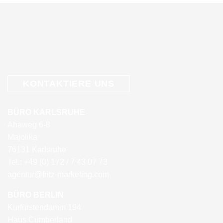
KONTAKTIERE
UNS
BÜRO KARLSRUHE
Ahaweg 6-8
Majolika
76131 Karlsruhe
Tel.: +49 (0) 172 / 7 43 07 73
agentur@fritz-marketing.com
BÜRO BERLIN
Kurfürstendamm 194
Haus Cumberland