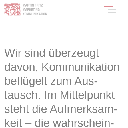
Wir sind überzeugt
davon, Kom­mu­ni­ka­tion
beflügelt zum Aus­
tausch. Im Mittel­punkt
steht die Auf­merk­sam­
keit – die wahr­schein­