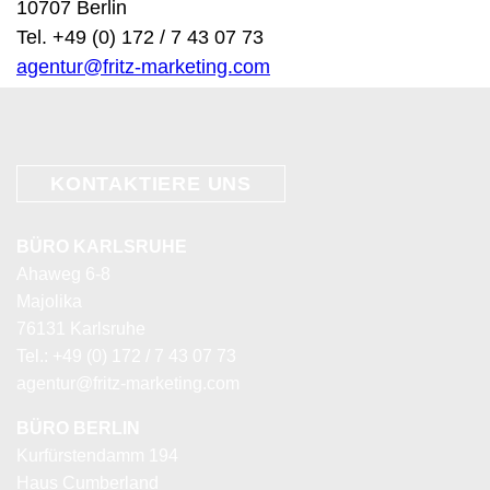
10707 Berlin
Tel. +49 (0) 172 / 7 43 07 73
agentur@fritz-marketing.com
KONTAKTIERE
UNS
BÜRO KARLSRUHE
Ahaweg 6-8
Majolika
76131 Karlsruhe
Tel.: +49 (0) 172 / 7 43 07 73
agentur@fritz-marketing.com
BÜRO BERLIN
Kurfürstendamm 194
Haus Cumberland