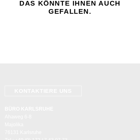
DAS KÖNNTE IHNEN AUCH
GEFALLEN.
KONTAKTIERE
UNS
BÜRO KARLSRUHE
Ahaweg 6-8
Majolika
76131 Karlsruhe