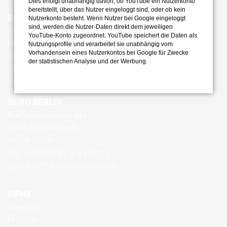
Dies erfolgt unabhängig davon, ob YouTube ein Nutzerkonto
bereitstellt, über das Nutzer eingeloggt sind, oder ob kein
BÜRO KARLSRUHE
Nutzerkonto besteht. Wenn Nutzer bei Google eingeloggt
sind, werden die Nutzer-Daten direkt dem jeweiligen
Ahaweg 6-8
YouTube-Konto zugeordnet. YouTube speichert die Daten als
Majolika
Nutzungsprofile und verarbeitet sie unabhängig vom
Vorhandensein eines Nutzerkontos bei Google für Zwecke
76131 Karlsruhe
der statistischen Analyse und der Werbung.
Tel.: +49 (0) 172 / 7 43 07 73
agentur@fritz-marketing.com
BÜRO BERLIN
Kurfürstendamm 194
Haus Cumberland
10707 Berlin
Tel.: +49 (0) 172 / 7 43 07 73
agentur@fritz-marketing.com
MFMK
Über uns
Projekte