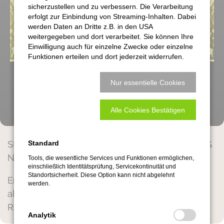
sicherzustellen und zu verbessern. Die Verarbeitung
erfolgt zur Einbindung von Streaming-Inhalten. Dabei
werden Daten an Dritte z.B. in den USA
weitergegeben und dort verarbeitet. Sie können Ihre
Einwilligung auch für einzelne Zwecke oder einzelne
Funktionen erteilen und dort jederzeit widerrufen.
Nur essentielle Cookies
Alle Cookies Bestätigen
SPEISEKULTUREN IN BERLIN & BRANDENBURG
Standard
Nr. 01
Tools, die wesentliche Services und Funktionen ermöglichen,
einschließlich Identitätsprüfung, Servicekontinuität und
Standortsicherheit. Diese Option kann nicht abgelehnt
Erhältlich seit dem 14.07.2016 - Abzuholen bei
werden.
allen MitMachern in diesem Magazin und der
RoC Botschaft, solange der Vorrat reicht.
Analytik